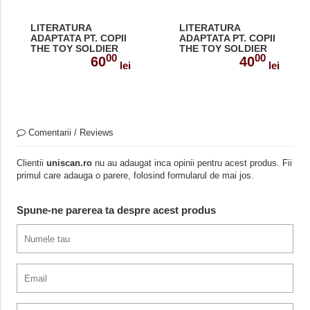
LITERATURA
LITERATURA
ADAPTATA PT. COPII
ADAPTATA PT. COPII
THE TOY SOLDIER
THE TOY SOLDIER
00
00
SET MULTI-ROM (
DVD 978-1-84862-
60
40
lei
lei
CARTE + MULTI-ROM
406-1
) 978-1-84974-182-8
Comentarii / Reviews
Clientii
uniscan.ro
nu au adaugat inca opinii pentru acest produs. Fii
primul care adauga o parere, folosind formularul de mai jos.
Spune-ne parerea ta despre acest produs