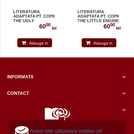
LITERATURA
LITERATURA
ADAPTATA PT. COPII
ADAPTATA PT. COPII
THE UGLY
THE LITTLE ENGINE
00
00
DUCKLING SET
THAT COULD SET
60
60
lei
lei
MULTI-ROM ( CARTE
CU MULTI-ROM 978-
+ MULTI-ROM ) 978-
1-4715-8039-0
1-84974-170-5
Adauga in
Adauga in
cos
cos
INFORMATII
CONTACT
Acest site utilizeaza cookie-uri