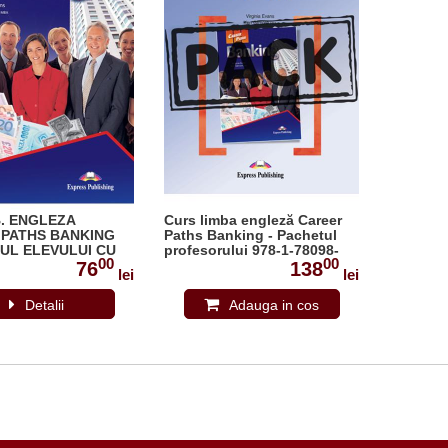
. ENGLEZA
Curs limba engleză Career
 PATHS BANKING
Paths Banking - Pachetul
UL ELEVULUI CU
profesorului 978-1-78098-
00
00
LATFORM APP.
365-3
76
138
lei
lei
098-355-4
Detalii
Adauga in cos