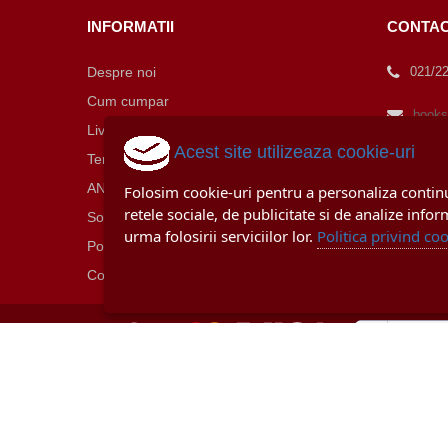
INFORMATII
CONTA
Despre noi
021/2
Cum cumpar
books
Livrare si retur
Acest site utilizeaza cookie-uri
Prelu
Termeni si conditii
ANPC
Relatii cu
Folosim cookie-uri pentru a personaliza continut
retele sociale, de publicitate si de analize infor
Solutionarea litigiilor
17:00
urma folosirii serviciilor lor.
Politica privind coo
Politica de utilizare Cookie-uri
Contact