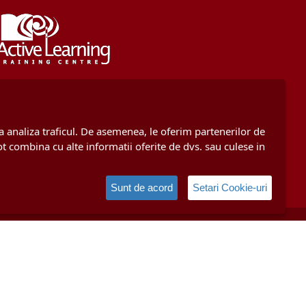
 a analiza traficul. De asemenea, le oferim partenerilor de
 pot combina cu alte informatii oferite de dvs. sau culese in
Sunt de acord
Setari Cookie-uri
p Educational SRL
, CUI / Reg. Com. 11209151/J40/10638/1998