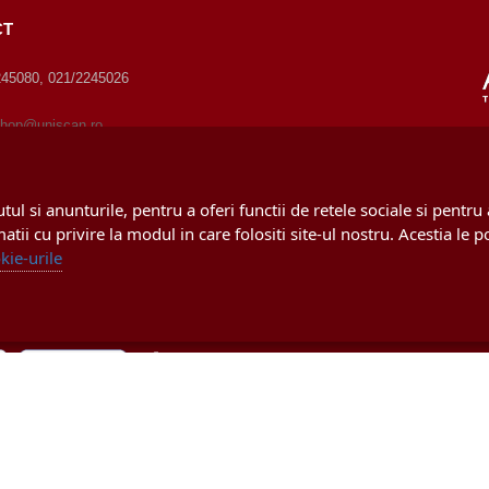
CT
245080, 021/2245026
hop@uniscan.ro
are comenzi online: Non-Stop
 clientii: Luni - Vineri: 09:00 -
ul si anunturile, pentru a oferi functii de retele sociale si pentru
matii cu privire la modul in care folositi site-ul nostru. Acestia le
kie-urile
© Copyright 2008 - 2024
Uniscan Gru