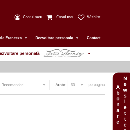
Contul meu
Cosul meu
Wishlist
ale Franceza
Dezvoltare personala
Contact
ezvoltare personală
Newsletter
Arata:
pe pagina
Abonare