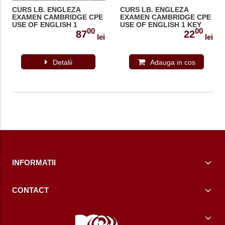
CURS LB. ENGLEZA
CURS LB. ENGLEZA
EXAMEN CAMBRIDGE CPE
EXAMEN CAMBRIDGE CPE
USE OF ENGLISH 1
USE OF ENGLISH 1 KEY
00
00
MANUALUL ELEVULUI CU
(REVIZUIT 2013) 978-1-
87
22
lei
lei
DIGIBOOKS APP.
4715-3394-5
(REVIZUIT 2013) 978-1-
4715-9565-3
Detalii
Adauga in cos
INFORMATII
CONTACT