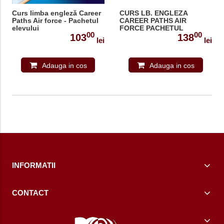
Curs limba engleză Career
CURS LB. ENGLEZA
Paths Air force - Pachetul
CAREER PATHS AIR
elevului
FORCE PACHETUL
00
00
PROFESORULUI CU
103
138
lei
lei
DIGIBOOK APP. ( MANUAL
ELEV + GHIDUL
PROFESORULUI ) 978-1-
Adauga in cos
3992-0331-9
Adauga in cos
INFORMATII
CONTACT