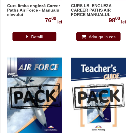
Curs limba engleză Career
CURS LB. ENGLEZA
Paths Air Force - Manualul
CAREER PATHS AIR
elevului
FORCE MANUALUL
00
00
ELEVULUI CU DIGIBOOK
76
98
lei
lei
APP.
Detalii
Adauga in cos