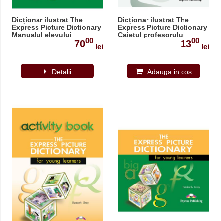
Dicționar ilustrat The
Dicționar ilustrat The
Express Picture Dictionary
Express Picture Dictionary
Manualul elevului
Caietul profesorului
00
00
70
13
lei
lei
Detalii
Adauga in cos