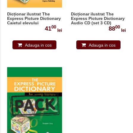
Dicționar ilustrat The
Dicționar ilustrat The
Express Picture Dictionary
Express Picture Dictionary
Caietul elevului
Audio CD (set 3 CD)
00
00
41
88
lei
lei
Adauga in cos
Adauga in cos