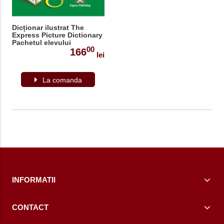
Dicționar ilustrat The
Express Picture Dictionary
Pachetul elevului
00
166
lei
La comanda
INFORMATII
CONTACT