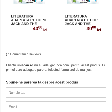
LITERATURA
LITERATURA
ADAPTATA PT. COPII
ADAPTATA PT. COPII
JACK AND THE
JACK AND THE
00
00
BEANSTALK DVD
BEANSTALK 978-1-
40
30
lei
lei
978-1-84862-405-4
84466-989-9
Comentarii / Reviews
Clientii
uniscan.ro
nu au adaugat inca opinii pentru acest produs. Fii
primul care adauga o parere, folosind formularul de mai jos.
Spune-ne parerea ta despre acest produs