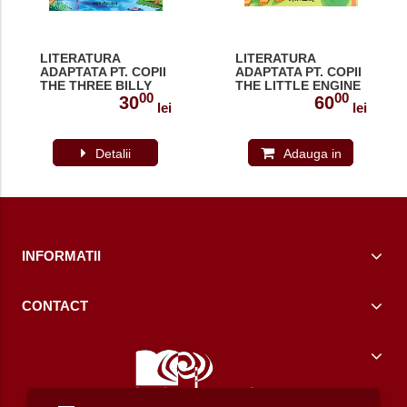
LITERATURA
LITERATURA
ADAPTATA PT. COPII
ADAPTATA PT. COPII
THE THREE BILLY
THE LITTLE ENGINE
00
00
GOATS GRUFF 978-
THAT COULD SET
30
60
lei
lei
1-84558-027-8
CU MULTI-ROM 978-
1-4715-8039-0
Detalii
Adauga in
cos
INFORMATII
CONTACT