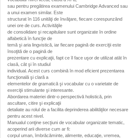
sau pentru pregătirea examenului Cambridge Advanced sau
a unui examen similar. Este
structurat în 116 unităţi de învăţare, fiecare corespunzând
unei ore de curs. Activităţile
de consolidare şi recapitulare sunt organizate în ordine
alfabetică în funcţie de
temă şi aria lingvistică, iar fiecare pagină de exerciţii este
însoţită de o pagină de
prezentare cu explicaţii, fapt ce îl face uşor de utilizat atât în
clasă, cât şi în studiul
individual. Acest curs combină în mod eficient prezentarea
funcţională şi clară a
elementelor de gramatică şi vocabular cu o varietate de
exerciţii stimulante şi interesante.
Abordarea materiei dintr-o perspectivă holistică, prin
ascultare, citire şi explicaţii
detaliate au rolul de a facilita deprinderea abilităţilor necesare
pentru acest nivel.
Manualul conţine secţiuni de vocabular organizate tematic,
acoperind arii diverse cum ar fi:
corpul uman, îmbrăcăminte, alimente, educaţie, vremea,