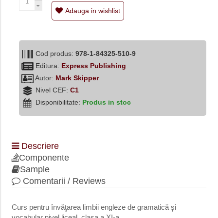
Adauga in wishlist
Cod produs:
978-1-84325-510-9
Editura:
Express Publishing
Autor:
Mark Skipper
Nivel CEF:
C1
Disponibilitate:
Produs in stoc
Descriere
Componente
Sample
Comentarii / Reviews
Curs pentru învăţarea limbii engleze de gramatică şi
vocabular nivel liceal, clasa a XI-a,