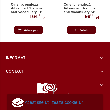
Curs lb. engleza -
Curs lb. engleză -
Advanced Grammar
Advanced Grammar
and Vocabulary TB
and Vocabulary SB
00
00
164
99
lei
lei
Adauga in
Detalii
cos
INFORMATII
CONTACT
Acest site utilizeaza cookie-uri