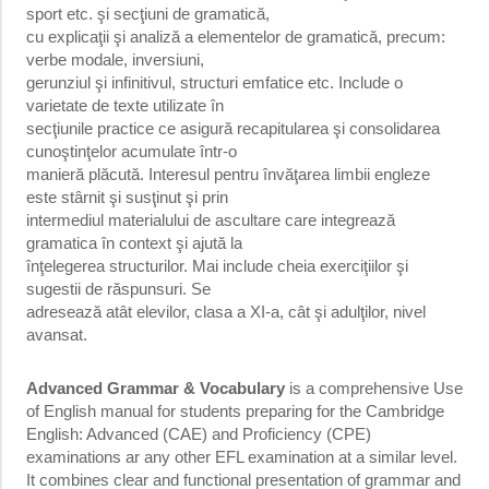
sport etc. şi secţiuni de gramatică,
cu explicaţii şi analiză a elementelor de gramatică, precum:
verbe modale, inversiuni,
gerunziul şi infinitivul, structuri emfatice etc. Include o
varietate de texte utilizate în
secţiunile practice ce asigură recapitularea şi consolidarea
cunoştinţelor acumulate într-o
manieră plăcută. Interesul pentru învăţarea limbii engleze
este stârnit şi susţinut şi prin
intermediul materialului de ascultare care integrează
gramatica în context şi ajută la
înţelegerea structurilor. Mai include cheia exerciţiilor şi
sugestii de răspunsuri. Se
adresează atât elevilor, clasa a XI-a, cât şi adulţilor, nivel
avansat.
Advanced Grammar & Vocabulary
is a comprehensive Use
of English manual for students preparing for the Cambridge
English: Advanced (CAE) and Proficiency (CPE)
examinations ar any other EFL examination at a similar level.
It combines clear and functional presentation of grammar and