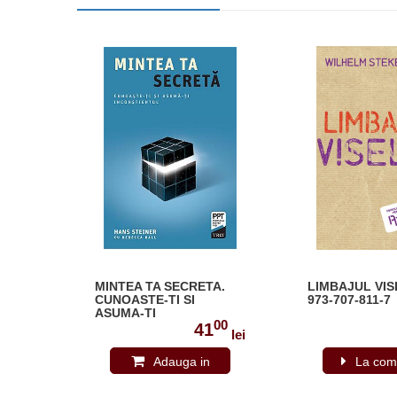
MINTEA TA SECRETA.
LIMBAJUL VIS
ELUL
CUNOASTE-TI SI
973-707-811-7
707-
ASUMA-TI
00
00
INCONSTIENTUL 978-
4
41
lei
lei
606-400-690-5
Adauga in
La com
cos