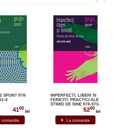
E SPUN? 978-
IMPERFECTI, LIBERI SI
CAP
51-0
FERICITI. PRACTICI ALE
NARC
STIMEI DE SINE 978-973-
INDR
00
00
707-363-1
RECU
41
52
lei
lei
NATU
AUTO
a comanda
La comanda
606-4