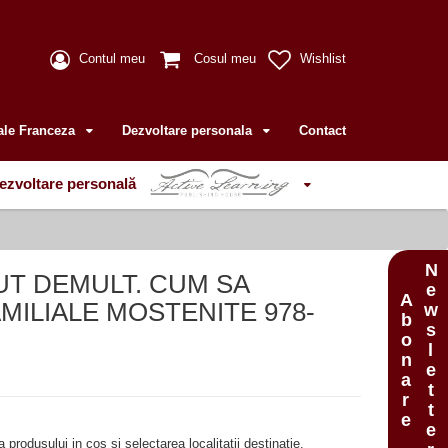
Contul meu
Cosul meu
Wishlist
ale Franceza
Dezvoltare personala
Contact
ezvoltare personală
Newsletter
UT DEMULT. CUM SA
Abonare
MILIALE MOSTENITE 978-
produsului in cos si selectarea localitatii destinatie.