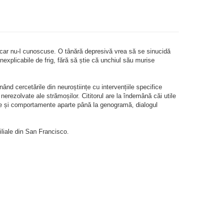
 măcar nu-l cunoscuse. O tânără depresivă vrea să se sinucidă
explicabile de frig, fără să știe că unchiul său murise
d cercetările din neuroștiințe cu intervențiile specifice
nerezolvate ale strămoșilor. Cititorul are la îndemână căi utile
nte și comportamente aparte până la genogramă, dialogul
iliale din San Francisco.