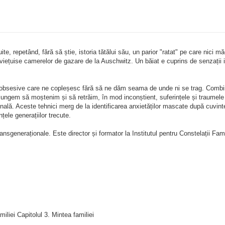
ite, repetând, fără să știe, istoria tătălui său, un parior "ratat" pe care nici
viețuise camerelor de gazare de la Auschwitz. Un băiat e cuprins de senzații in
i obsesive care ne copleșesc fără să ne dăm seama de unde ni se trag. Combinân
ajungem să moștenim și să retrăim, în mod inconștient, suferințele și traumele 
onală. Aceste tehnici merg de la identificarea anxietăților mascate după cuvi
țele generațiilor trecute.
ansgeneraționale. Este director și formator la Institutul pentru Constelații Fam
miliei Capitolul 3. Mintea familiei