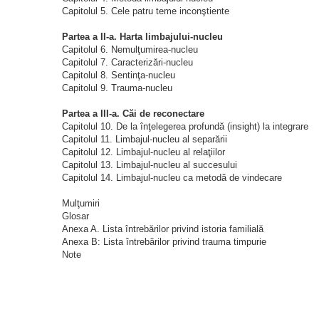
Capitolul 5. Cele patru teme inconştiente
Partea a II‑a. Harta limbajului‑nucleu
Capitolul 6. Nemulţumirea‑nucleu
Capitolul 7. Caracterizări‑nucleu
Capitolul 8. Sentinţa‑nucleu
Capitolul 9. Trauma‑nucleu
Partea a III‑a. Căi de reconectare
Capitolul 10. De la înţelegerea profundă (insight) la integrare
Capitolul 11. Limbajul‑nucleu al separării
Capitolul 12. Limbajul‑nucleu al relaţiilor
Capitolul 13. Limbajul‑nucleu al succesului
Capitolul 14. Limbajul‑nucleu ca metodă de vindecare
Mulţumiri
Glosar
Anexa A. Lista întrebărilor privind istoria familială
Anexa B: Lista întrebărilor privind trauma timpurie
Note