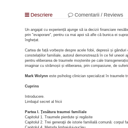
Descriere
Comentarii / Reviews
Un angajat cu experiență ajunge să ia decizii financiare nesăbu
prin "evaporare", pentru ca mai apoi să afle că bunica ei supra
înghețat.
Cartea de față vorbește despre acele fobii, depresii și gândur
constelațiilor familiale, autorul demonstrează în ce fel uneori 
pentru eliberarea de traumele moștenite pe cale transgenerați
imaginar cu strămoșii și eliberarea, prin compasiune, de suferin
Mark Wolynn
este psiholog clinician specializat în traumele tr
Cuprins
Introducere.
Limbajul secret al fricii
Partea I. Ţesătura traumei familiale
Capitolul 1. Traumele pierdute şi regăsite
Capitolul 2. Trei generaţii de istorie familială comună: corpul fa
Capitolul 4. Metoda limbajului‑nucleu