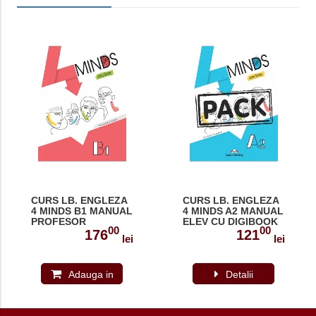
CURS LB. ENGLEZA
CURS LB. ENGLEZA
4 MINDS B1 MANUAL
4 MINDS A2 MANUAL
PROFESOR
ELEV CU DIGIBOOK
00
00
APP.
176
121
lei
lei
Adauga in
Detalii
cos